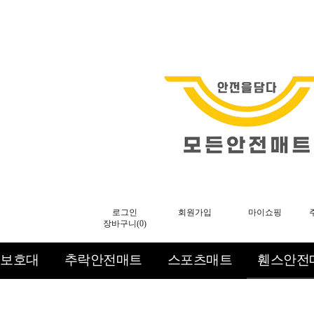
로그인
회원가입
마이쇼핑
장바구니(
0
)
보호대
추락안전매트
스포츠매트
휀스안전