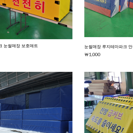
크 눈썰매장 보호매트
눈썰매장 루지테마파크 안
1,000