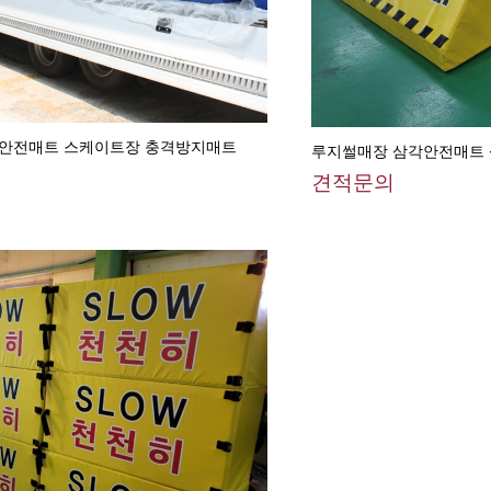
격안전매트 스케이트장 충격방지매트
루지썰매장 삼각안전매트
견적문의