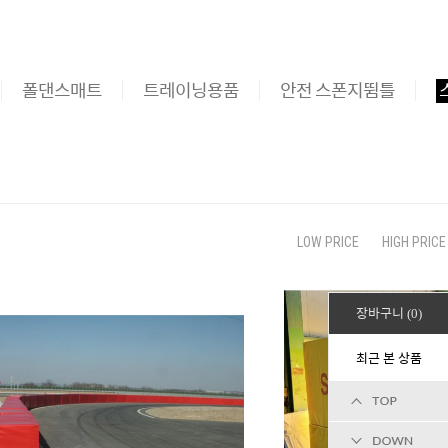
폴댄스매트
트레이닝용품
안전 스폰지뜀틀
LOW PRICE
HIGH PRICE
장바구니
0
최근 본 상품