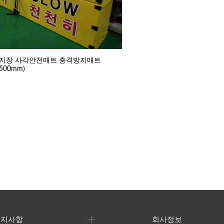
지장 사각안전매트 충격방지매트
1500mm)
공지사항
회사정보