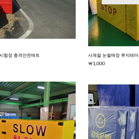
행시험장 충격안전매트
사계절 눈썰매장 루지테마
1,000