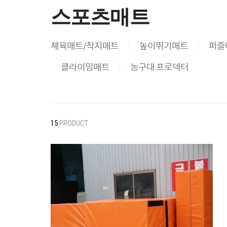
스포츠매트
체육매트/착지매트
높이뛰기매트
퍼즐
클라이밍매트
농구대 프로덱터
15
PRODUCT