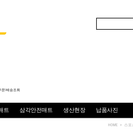
주문/배송조회
매트
삼각안전매트
생산현장
납품사진
HOME
>
스포