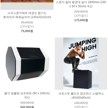
스폰지 칼라 평균대 길이 1800mm (180
x 30 x 30cm) 국산
220,000원
사각스폰지매트 태권도 합기도
(20%할인)
휴게의자 체육실의자 (140x32x32cm)
175,000원
99,000원
(24%할인)
75,000원
팔각 덤블링 보조매트 (90 x 100cm)
크로스핏 폴리오 점프박스 스텝박스
국산
(45x50x60cm)
336,050원
140,000원
(29%할인)
500,000원