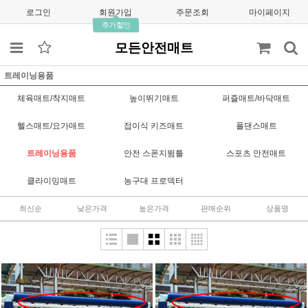
로그인
회원가입
주문조회
마이페이지
추가할인
모든안전매트
트레이닝용품
체육매트/착지매트
높이뛰기매트
퍼즐매트/바닥매트
헬스매트/요가매트
접이식 키즈매트
폴댄스매트
트레이닝용품
안전 스폰지뜀틀
스포츠 안전매트
클라이밍매트
농구대 프로덱터
최신순
낮은가격
높은가격
판매순위
상품명