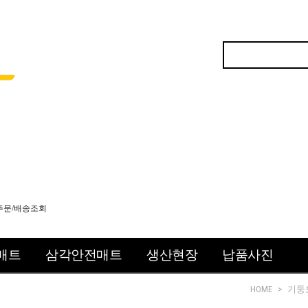
주문/배송조회
매트
삼각안전매트
생산현장
납품사진
HOME
>
기둥