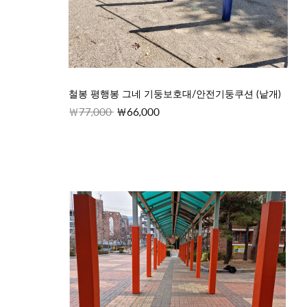
철봉 평행봉 그네 기둥보호대/안전기둥쿠션 (낱개)
77,000
66,000