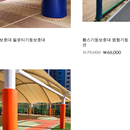
둥보호대 필로티기둥보호대
휀스기둥보호대 원형기둥
션
79,000
66,000