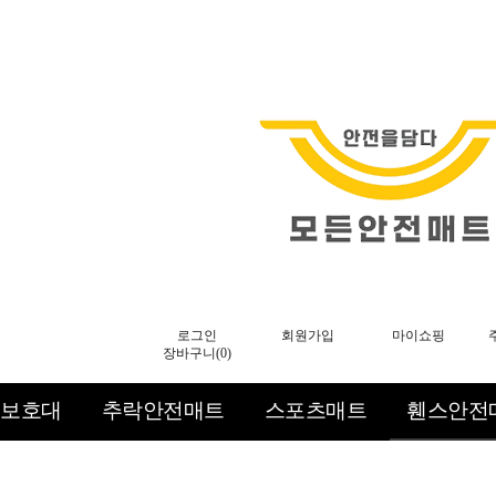
로그인
회원가입
마이쇼핑
장바구니(
0
)
보호대
추락안전매트
스포츠매트
휀스안전