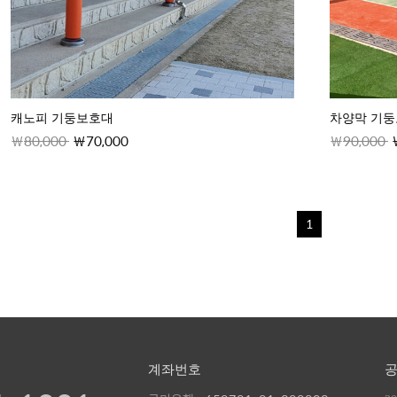
캐노피 기둥보호대
차양막 기둥
80,000
70,000
90,000
1
계좌번호