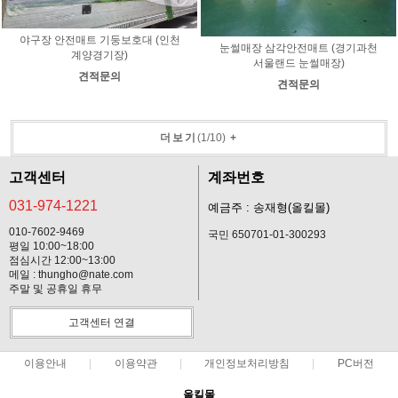
야구장 안전매트 기둥보호대 (인천
눈썰매장 삼각안전매트 (경기과천
계양경기장)
서울랜드 눈썰매장)
견적문의
견적문의
더보기
(
1
/
10
)
+
고객센터
계좌번호
031-974-1221
예금주 : 송재형(올킬몰)
010-7602-9469
국민 650701-01-300293
평일 10:00~18:00
점심시간 12:00~13:00
메일 : thungho@nate.com
주말 및 공휴일 휴무
고객센터 연결
이용안내
이용약관
개인정보처리방침
PC버전
올킬몰