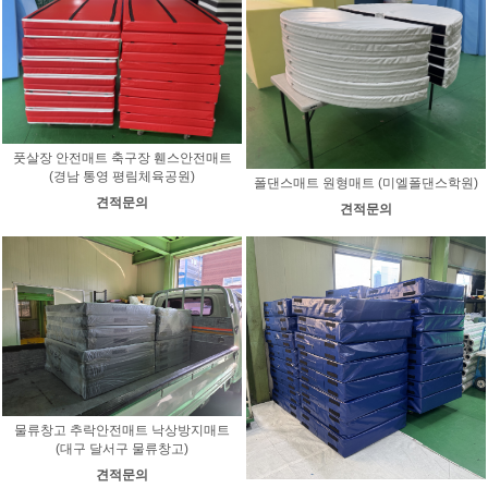
풋살장 안전매트 축구장 휀스안전매트
(경남 통영 평림체육공원)
폴댄스매트 원형매트 (미엘폴댄스학원)
견적문의
견적문의
물류창고 추락안전매트 낙상방지매트
(대구 달서구 물류창고)
견적문의