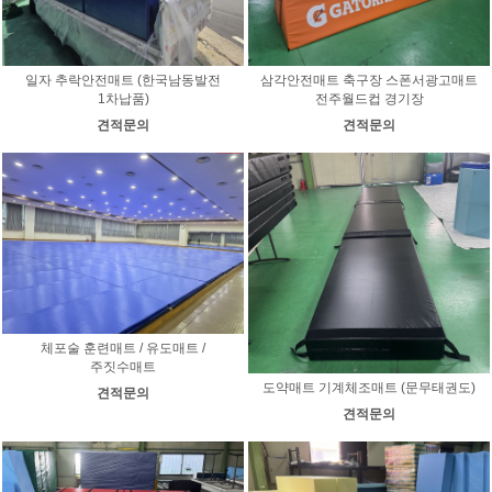
일자 추락안전매트 (한국남동발전
삼각안전매트 축구장 스폰서광고매트
1차납품)
전주월드컵 경기장
견적문의
견적문의
체포술 훈련매트 / 유도매트 /
주짓수매트
도약매트 기계체조매트 (문무태권도)
견적문의
견적문의