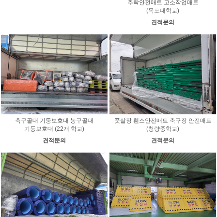
추락안전매트 고소작업매트
(목포대학교)
견적문의
축구골대 기둥보호대 농구골대
풋살장 휀스안전매트 축구장 안전매트
기둥보호대 (22개 학교)
(청량중학교)
견적문의
견적문의