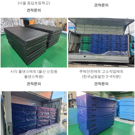
(서울 동답초등학교)
견적문의
견적문의
사각 폴댄스매트 (울산 신정동
추락안전매트 고소작업매트
폴댄스학원)
(한국남동발전 3~4차분)
견적문의
견적문의