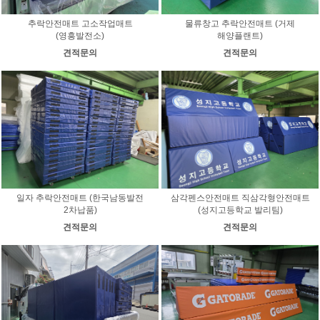
추락안전매트 고소작업매트
물류창고 추락안전매트 (거제
(영흥발전소)
해양플랜트)
견적문의
견적문의
일자 추락안전매트 (한국남동발전
삼각펜스안전매트 직삼각형안전매트
2차납품)
(성지고등학교 발리팀)
견적문의
견적문의