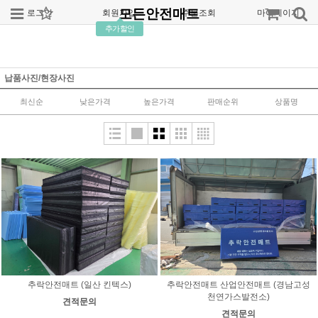
모든안전매트
로그인
회원가입
주문조회
마이페이지
추가할인
납품사진/현장사진
최신순
낮은가격
높은가격
판매순위
상품명
추락안전매트 (일산 킨텍스)
추락안전매트 산업안전매트 (경남고성
천연가스발전소)
견적문의
견적문의