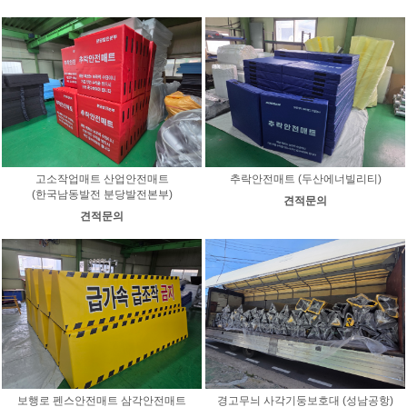
고소작업매트 산업안전매트
추락안전매트 (두산에너빌리티)
(한국남동발전 분당발전본부)
견적문의
견적문의
보행로 펜스안전매트 삼각안전매트
경고무늬 사각기둥보호대 (성남공항)