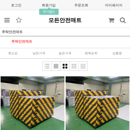
로그인
회원가입
주문조회
마이페이지
추가할인
모든안전매트
추락안전매트
추락안전매트
최신순
낮은가격
높은가격
판매순위
상품명