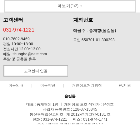
더보기
(
1
/
2
)
+
고객센터
계좌번호
031-974-1221
예금주 : 송재형(올킬몰)
010-7602-9469
국민 650701-01-300293
평일 10:00~18:00
점심시간 12:00~13:00
메일 : thungho@nate.com
주말 및 공휴일 휴무
고객센터 연결
이용안내
이용약관
개인정보처리방침
PC버전
올킬몰
대표 : 송재형외 1명 ㅣ 개인정보 보호 책임자 : 유성호
사업자 등록번호 : 128-37-15845
통신판매업신고번호 : 제 2012-경기고양-0131 호
전화 : 031-974-1221 ㅣ 팩스 : 031-974-1771
주소 : 경기도 고양시 덕양구 중앙로 542
COPYRIGHT(C)모든안전매트 ALL RIGHTS RESERVED.