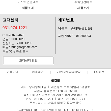
포스트 안전매트
추락안전매트
제품소개
제품소개
고객센터
계좌번호
031-974-1221
예금주 : 송재형(올킬몰)
010-7602-9469
국민 650701-01-300293
평일 10:00~18:00
점심시간 12:00~13:00
메일 : thungho@nate.com
주말 및 공휴일 휴무
고객센터 연결
이용안내
이용약관
개인정보처리방침
PC버전
올킬몰
대표 : 송재형외 1명 ㅣ 개인정보 보호 책임자 : 유성호
사업자 등록번호 : 128-37-15845
통신판매업신고번호 : 제 2012-경기고양-0131 호
전화 : 031-974-1221 ㅣ 팩스 : 031-974-1771
주소 : 경기도 고양시 덕양구 중앙로 542
COPYRIGHT(C)모든안전매트 ALL RIGHTS RESERVED.