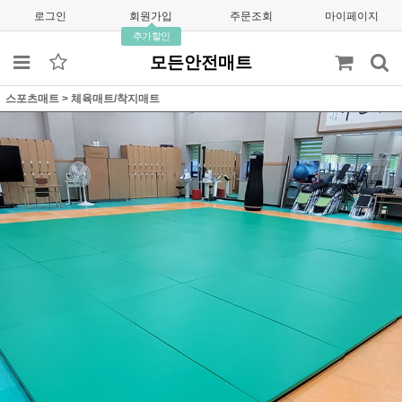
로그인
회원가입
주문조회
마이페이지
추가할인
모든안전매트
스포츠매트
>
체육매트/착지매트