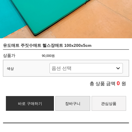
유도매트 주짓수매트 헬스장매트 100x200x5cm
상품가
90,000원
색상
0
총 상품 금액
원
바로 구매하기
장바구니
관심상품