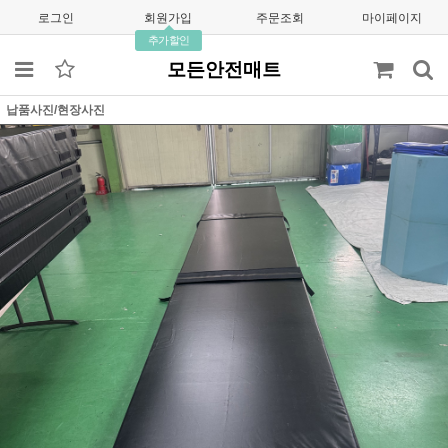
로그인
회원가입
주문조회
마이페이지
추가할인
모든안전매트
납품사진/현장사진