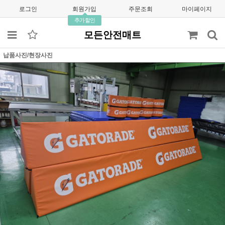
로그인
회원가입
주문조회
마이페이지
추가할인
모든안전매트
납품사진/현장사진